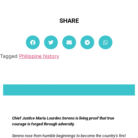
SHARE
Tagged
Philippine history
Lorem ipsum dolor sit amet, consectetur adipiscing elit. Ut elit tellus, luctus nec
ullamcorper mattis, pulvinar dapibus leo.
Chief Justice Maria Lourdes Sereno is living proof that true
courage is forged through adversity.
Sereno rose from humble beginnings to become the country’s first