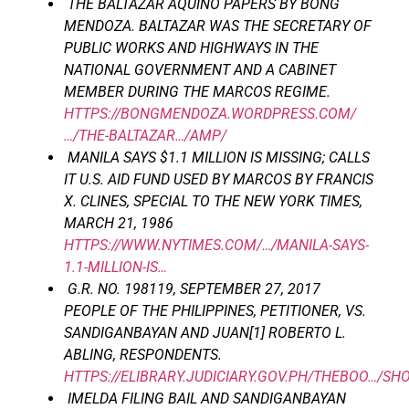
THE BALTAZAR AQUINO PAPERS BY BONG
MENDOZA. BALTAZAR WAS THE SECRETARY OF
PUBLIC WORKS AND HIGHWAYS IN THE
NATIONAL GOVERNMENT AND A CABINET
MEMBER DURING THE MARCOS REGIME.
HTTPS://BONGMENDOZA.WORDPRESS.COM/
…/THE-BALTAZAR…/AMP/
MANILA SAYS $1.1 MILLION IS MISSING; CALLS
IT U.S. AID FUND USED BY MARCOS BY FRANCIS
X. CLINES, SPECIAL TO THE NEW YORK TIMES,
MARCH 21, 1986
HTTPS://WWW.NYTIMES.COM/…/MANILA-SAYS-
1.1-MILLION-IS…
G.R. NO. 198119, SEPTEMBER 27, 2017
PEOPLE OF THE PHILIPPINES, PETITIONER, VS.
SANDIGANBAYAN AND JUAN[1] ROBERTO L.
ABLING, RESPONDENTS.
HTTPS://ELIBRARY.JUDICIARY.GOV.PH/THEBOO…/S
IMELDA FILING BAIL AND SANDIGANBAYAN