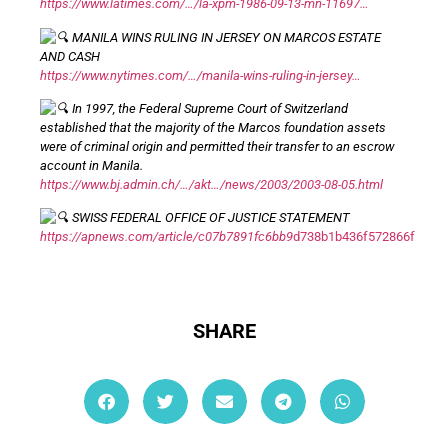
https://www.latimes.com/…/la-xpm-1986-09-13-mn-11697…
MANILA WINS RULING IN JERSEY ON MARCOS ESTATE
AND CASH
https://www.nytimes.com/…/manila-wins-ruling-in-jersey…
In 1997, the Federal Supreme Court of Switzerland
established that the majority of the Marcos foundation assets
were of criminal origin and permitted their transfer to an escrow
account in Manila.
https://www.bj.admin.ch/…/akt…/news/2003/2003-08-05.html
SWISS FEDERAL OFFICE OF JUSTICE STATEMENT
https://apnews.com/article/c07b7891fc6bb9
d738b1b436f572866f
SHARE