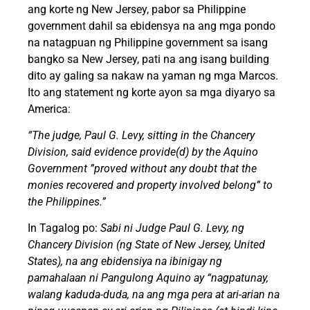
ang korte ng New Jersey, pabor sa Philippine
government dahil sa ebidensya na ang mga pondo
na natagpuan ng Philippine government sa isang
bangko sa New Jersey, pati na ang isang building
dito ay galing sa nakaw na yaman ng mga Marcos.
Ito ang statement ng korte ayon sa mga diyaryo sa
America:
“The judge, Paul G. Levy, sitting in the Chancery
Division, said evidence provide(d) by the Aquino
Government ”proved without any doubt that the
monies recovered and property involved belong” to
the Philippines.”
In Tagalog po:
Sabi ni Judge Paul G. Levy, ng
Chancery Division (ng State of New Jersey, United
States), na ang ebidensiya na ibinigay ng
pamahalaan ni Pangulong Aquino ay “nagpatunay,
walang kaduda-duda, na ang mga pera at ari-arian na