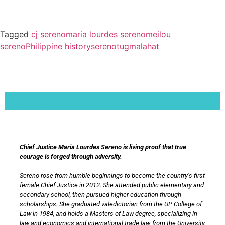
Tagged
cj sereno
maria lourdes sereno
meilou
sereno
Philippine history
sereno
tugmalahat
Lorem ipsum dolor sit amet, consectetur adipiscing elit. Ut elit tellus, luctus nec
ullamcorper mattis, pulvinar dapibus leo.
Chief Justice Maria Lourdes Sereno is living proof that true
courage is forged through adversity.
Sereno rose from humble beginnings to become the country’s first
female Chief Justice in 2012. She attended public elementary and
secondary school, then pursued higher education through
scholarships. She graduated valedictorian from the UP College of
Law in 1984, and holds a Masters of Law degree, specializing in
law and economics and international trade law, from the University