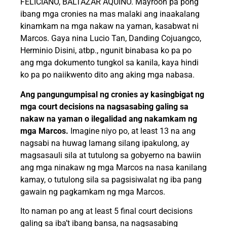
FELICIANO, BALTAZAR AQUINO. Mayroon pa pong
ibang mga cronies na mas malaki ang inaakalang
kinamkam na mga nakaw na yaman, kasabwat ni
Marcos. Gaya nina Lucio Tan, Danding Cojuangco,
Herminio Disini, atbp., ngunit binabasa ko pa po
ang mga dokumento tungkol sa kanila, kaya hindi
ko pa po naiikwento dito ang aking mga nabasa.
Ang pangungumpisal ng cronies ay kasingbigat ng
mga court decisions na nagsasabing galing sa
nakaw na yaman o ilegalidad ang nakamkam ng
mga Marcos.
Imagine niyo po, at least 13 na ang
nagsabi na huwag lamang silang ipakulong, ay
magsasauli sila at tutulong sa gobyerno na bawiin
ang mga ninakaw ng mga Marcos na nasa kanilang
kamay, o tutulong sila sa pagsisiwalat ng iba pang
gawain ng pagkamkam ng mga Marcos.
Ito naman po ang at least 5 final court decisions
galing sa iba’t ibang bansa, na nagsasabing