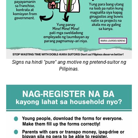
Signs na hindi "pure" ang motive ng pretend-suitor ng
Pilipinas.