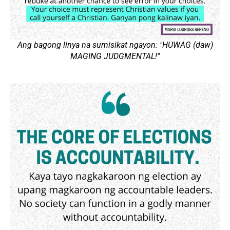
Ang bagong linya na sumisikat ngayon: "HUWAG (daw)
MAGING JUDGMENTAL!"