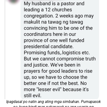
Ipagdasal po natin ang ating mga simbahan. Pumapasok
na, kung hindi man nakapasok na ang usapin ng