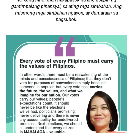
gantimpalang pinansyal, sa ating mga simbahan. Ang
mismong mga simbahan ngayon, ay dumaraan sa
pagsubok.