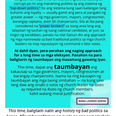
This time, baligtarin natin ang history ng bad politics sa