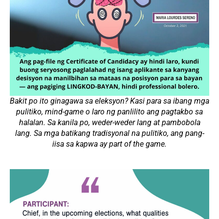
Bakit po ito ginagawa sa eleksyon? Kasi para sa ibang mga
pulitiko, mind-game o laro ng panlilito ang pagtakbo sa
halalan. Sa kanila po, weder-weder lang at pambobola
lang. Sa mga batikang tradisyonal na pulitiko, ang pang-
iisa sa kapwa ay part of the game.