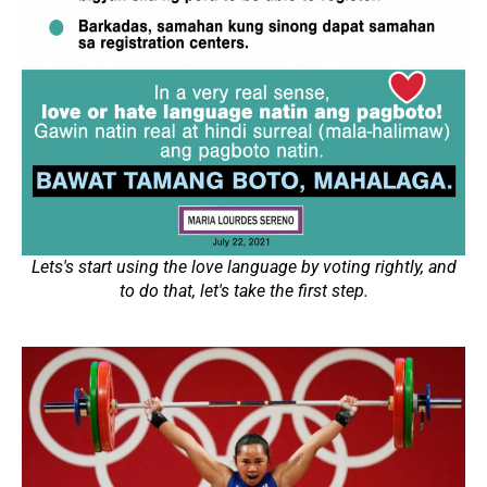
Lets's start using the love language by voting rightly, and
to do that, let's take the first step.