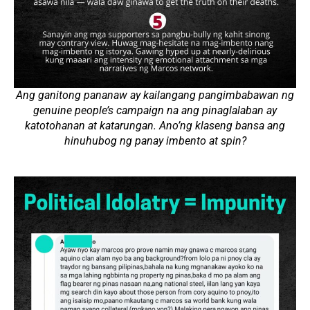
Ang ganitong pananaw ay kailangang pangimbabawan ng
genuine people’s campaign na ang pinaglalaban ay
katotohanan at katarungan. Ano’ng klaseng bansa ang
hinuhubog ng panay imbento at spin?