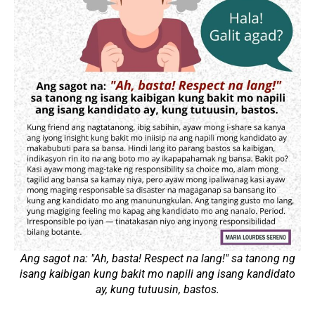
Ang sagot na: "Ah, basta! Respect na lang!" sa tanong ng
isang kaibigan kung bakit mo napili ang isang kandidato
ay, kung tutuusin, bastos.