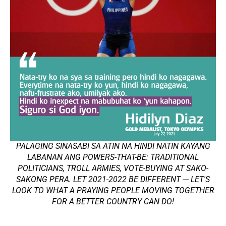
PALAGING SINASABI SA ATIN NA HINDI NATIN KAYANG
LABANAN ANG POWERS-THAT-BE: TRADITIONAL
POLITICIANS, TROLL ARMIES, VOTE-BUYING AT SAKO-
SAKONG PERA. LET 2021-2022 BE DIFFERENT --- LET'S
LOOK TO WHAT A PRAYING PEOPLE MOVING TOGETHER
FOR A BETTER COUNTRY CAN DO!