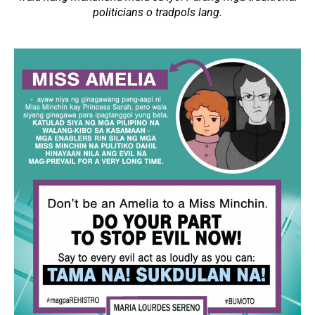
politicians o tradpols lang.