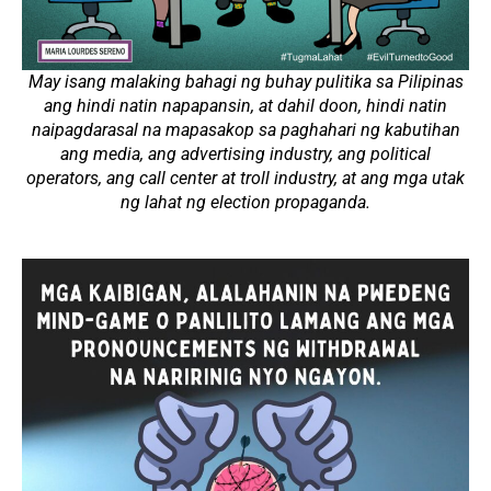
May isang malaking bahagi ng buhay pulitika sa Pilipinas
ang hindi natin napapansin, at dahil doon, hindi natin
naipagdarasal na mapasakop sa paghahari ng kabutihan
ang media, ang advertising industry, ang political
operators, ang call center at troll industry, at ang mga utak
ng lahat ng election propaganda.