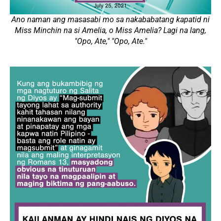
Ano naman ang masasabi mo sa nakababatang kapatid ni
Miss Minchin na si Amelia, o Miss Amelia? Lagi na lang,
"Opo, Ate," "Opo, Ate."