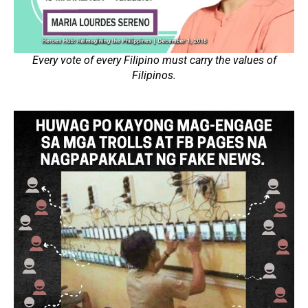
Every vote of every Filipino must carry the values of
Filipinos.