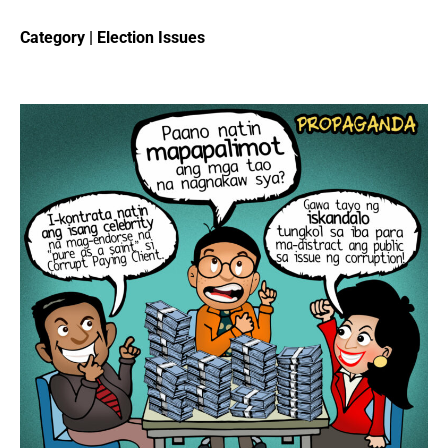
Category | Election Issues