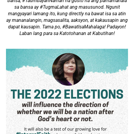
bansa, #TaumbayanNaman na gusto na ang pamamahala
sa bansa ay #TugmaLahat ang masusunod. Ngunit
mangyayari lamang ito, kung directly na bawat isa sa atin
ay mananalangin, magsasalita, aaksyon, at kakausapin ang
dapat kausapin. Tama po, #BawatIsaMahalaga! Padayon!
Laban lang para sa Katotohanan at Kabutihan!