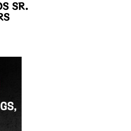
OS SR.
RS