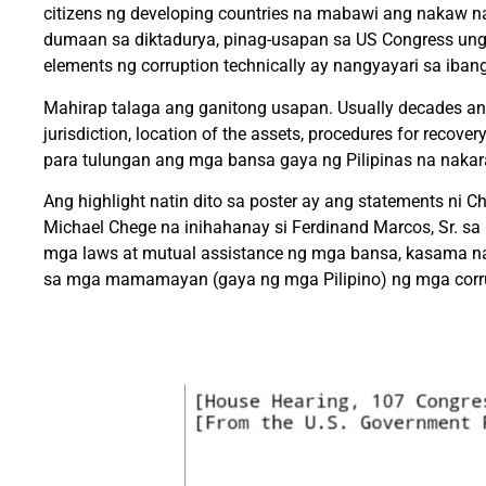
citizens ng developing countries na mabawi ang nakaw 
dumaan sa diktadurya, pinag-usapan sa US Congress ung 
elements ng corruption technically ay nangyayari sa ibang
Mahirap talaga ang ganitong usapan. Usually decades a
jurisdiction, location of the assets, procedures for recov
para tulungan ang mga bansa gaya ng Pilipinas na naka
Ang highlight natin dito sa poster ay ang statements ni
Michael Chege na inihahanay si Ferdinand Marcos, Sr. sa
mga laws at mutual assistance ng mga bansa, kasama na
sa mga mamamayan (gaya ng mga Pilipino) ng mga corru