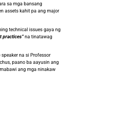
Para sa mga bansang
n assets kahit pa ang major
ng technical issues gaya ng
t practices”
na tinatawag
 speaker na si Professor
Bachus, paano ba aayusin ang
ng mabawi ang mga ninakaw