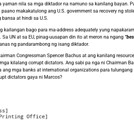
na yaman nila sa mga diktador na namuno sa kanilang bayan. 
paano makakatulong ang U.S. government sa recovery ng stole
 bansa at hindi sa U.S.
ng kailangan bago para ma-address adequately yung napakarami
ery. Sa UN at sa EU, pinag-uusapan din ito at meron na ngang
“bes
ranas ng pandarambong ng isang diktador.
 Chairman Congressman Spencer Bachus at ang kanilang resource
 mga kilalang corrupt dictators. Ang sabi pa nga ni Chairman 
 ang mga banks at international organizations para tulunga
pt dictators gaya ni Marcos?