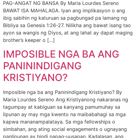
PAG-ANGAT NG BANSA By Maria Lourdes Sereno
BAWAT ISA MAHALAGA. Iyan ang implikasyon o ang
ibig sabihin ng katuruan sa pagbungad pa lamang ng
Bibliya sa Genesis 1:26-27. Nilikha ang bawat isang tao
ayon sa wangis ng Diyos, at ang lahat ay dapat maging
brother’s keeper o […]
IMPOSIBLE NGA BA ANG
PANININDIGANG
KRISTIYANO?
Imposible nga ba ang Paninindigang Kristiyano? By
Maria Lourdes Sereno Ang Kristiyanong nakaranas ng
tagumpay at kabiguan sa kanyang pamumuhay sa
lipunan ay may mga kwento na maibabahagi sa mga
kapwa mananampalataya. Sa mga fellowships o
simbahan, ang ating social engagements o ugnayang
panlipunan ay hindi napag-uusapan. Kadalasan, ang