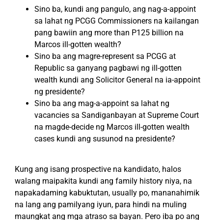
Sino ba, kundi ang pangulo, ang nag-a-appoint
sa lahat ng PCGG Commissioners na kailangan
pang bawiin ang more than P125 billion na
Marcos ill-gotten wealth?
Sino ba ang magre-represent sa PCGG at
Republic sa ganyang pagbawi ng ill-gotten
wealth kundi ang Solicitor General na ia-appoint
ng presidente?
Sino ba ang mag-a-appoint sa lahat ng
vacancies sa Sandiganbayan at Supreme Court
na magde-decide ng Marcos ill-gotten wealth
cases kundi ang susunod na presidente?
Kung ang isang prospective na kandidato, halos
walang maipakita kundi ang family history niya, na
napakadaming kabuktutan, usually po, mananahimik
na lang ang pamilyang iyun, para hindi na muling
maungkat ang mga atraso sa bayan. Pero iba po ang