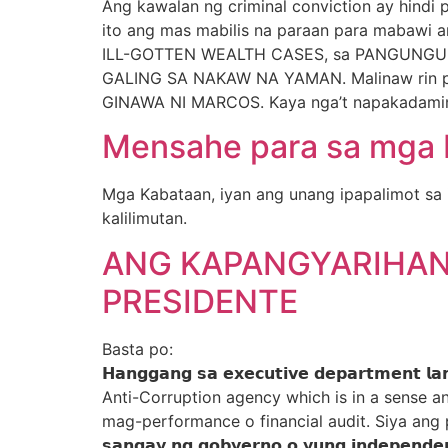
Ang kawalan ng criminal conviction ay hindi 
ito ang mas mabilis na paraan para mabawi 
ILL-GOTTEN WEALTH CASES, sa PANGUNGU
GALING SA NAKAW NA YAMAN. Malinaw ri
GINAWA NI MARCOS. Kaya nga’t napakadaming
Mensahe para sa mga
Mga Kabataan, iyan ang unang ipapalimot sa i
kalilimutan.
ANG KAPANGYARIHANG
PRESIDENTE
Basta po:
𝗛𝗮𝗻𝗴𝗴𝗮𝗻𝗴 𝘀𝗮 𝗲𝘅𝗲𝗰𝘂𝘁𝗶𝘃𝗲 𝗱𝗲𝗽𝗮
Anti-Corruption agency which is in a sense a
mag-performance o financial audit. Siya ang pinaka
𝘀𝗮𝗻𝗴𝗮𝘆 𝗻𝗴 𝗴𝗼𝗯𝘆𝗲𝗿𝗻𝗼 𝗼 𝘆𝘂𝗻𝗴 𝗶𝗻𝗱𝗲𝗽𝗲𝗻𝗱𝗲