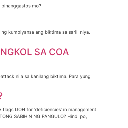
g pinanggastos mo?
ng kumpiyansa ang biktima sa sarili niya.
UNGKOL SA COA
attack nila sa kanilang biktima. Para yung
?
gs DOH for ‘deficiencies’ in management
ITONG SABIHIN NG PANGULO? Hindi po,