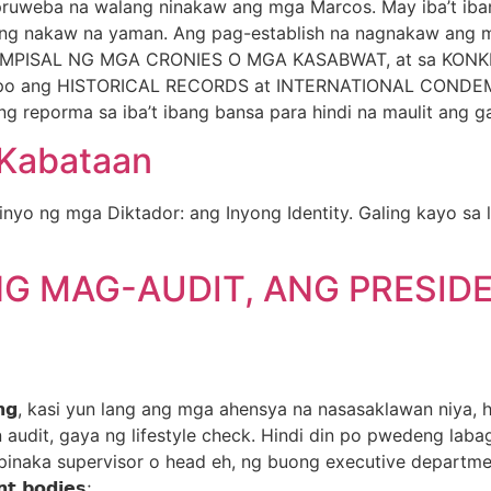
pruweba na walang ninakaw ang mga Marcos. May iba’t ibang 
ang nakaw na yaman. Ang pag-establish na nagnakaw ang m
MPISAL NG MGA CRONIES O MGA KASABWAT, at sa KON
n po ang HISTORICAL RECORDS at INTERNATIONAL CON
 reporma sa iba’t ibang bansa para hindi na maulit an
 Kabataan
nyo ng mga Diktador: ang Inyong Identity. Galing kayo sa 
 MAG-AUDIT, ANG PRESIDEN
𝘁𝗺𝗲𝗻𝘁 𝗹𝗮𝗻𝗴, kasi yun lang ang mga ahensya na nasasaklawa
n audit, gaya ng lifestyle check. Hindi din po pwedeng la
 supervisor o head eh, ng buong executive department. 𝗛𝗶𝗻𝗱𝗶 
𝘁 𝗯𝗼𝗱𝗶𝗲𝘀;