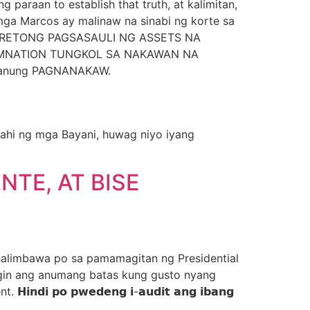
paraan to establish that truth, at kalimitan,
ga Marcos ay malinaw na sinabi ng korte sa
KRETONG PAGSASAULI NG ASSETS NA
DEMNATION TUNGKOL SA NAKAWAN NA
g ganung PAGNANAKAW.
lahi ng mga Bayani, huwag niyo iyang
TE, AT BISE
n niya, halimbawa po sa pamamagitan ng Presidential
bagin ang anumang batas kung gusto nyang
𝗼 𝗽𝘄𝗲𝗱𝗲𝗻𝗴 𝗶-𝗮𝘂𝗱𝗶𝘁 𝗮𝗻𝗴 𝗶𝗯𝗮𝗻𝗴