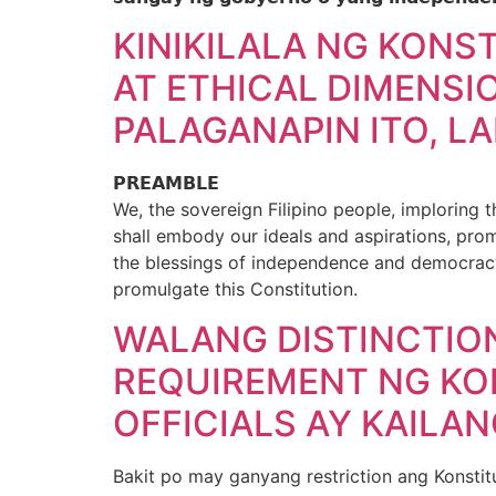
KINIKILALA NG KONS
AT ETHICAL DIMENSI
PALAGANAPIN ITO, L
𝗣𝗥𝗘𝗔𝗠𝗕𝗟𝗘
We, the sovereign Filipino people, imploring the
shall embody our ideals and aspirations, pr
the blessings of independence and democracy un
promulgate this Constitution.
WALANG DISTINCTION
REQUIREMENT NG KO
OFFICIALS AY KAILA
Bakit po may ganyang restriction ang Konsti