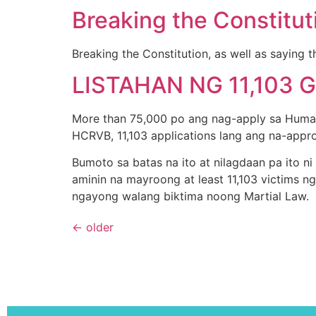
Breaking the Constitut
Breaking the Constitution, as well as saying tha
LISTAHAN NG 11,103
More than 75,000 po ang nag-apply sa Human R
HCRVB, 11,103 applications lang ang na-app
Bumoto sa batas na ito at nilagdaan pa ito n
aminin na mayroong at least 11,103 victims ng 
ngayong walang biktima noong Martial Law.
←
older
Lorem ipsum dolor sit amet, consectetur adipiscing elit. Ut elit tellus, luctus nec 