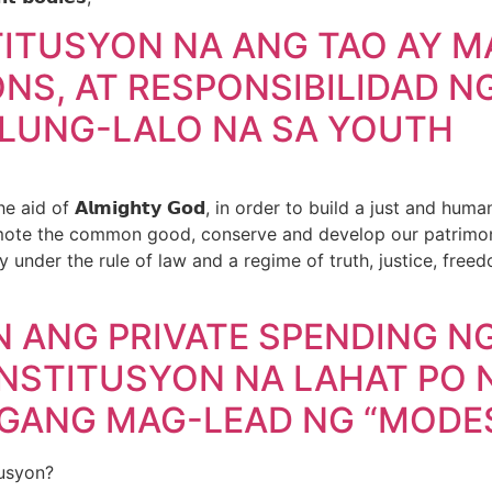
TITUSYON NA ANG TAO AY M
ONS, AT RESPONSIBILIDAD N
ALUNG-LALO NA SA YOUTH
 aid of 𝗔𝗹𝗺𝗶𝗴𝗵𝘁𝘆 𝗚𝗼𝗱, in order to build a just and h
omote the common good, conserve and develop our patrimony
der the rule of law and a regime of truth, justice, freedom,
 ANG PRIVATE SPENDING NG
NSTITUSYON NA LAHAT PO
NGANG MAG-LEAD NG “MODES
tusyon?