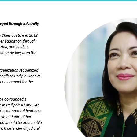
orged through adversity.
 Chief Justice in 2012.
her education through
1984, and holds a
al trade law, from the
Organization recognized
Appellate Body in Geneva,
s co-counsel for the
she co-founded a
 in Philippine Law. Her
urts, automated hearings,
At the heart of her
tion should be accessible
ch defender of judicial