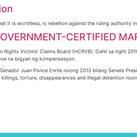
ion
t it is worthless, is rebellion against the ruling authority in
 GOVERNMENT-CERTIFIED MA
ights Victims’ Claims Board (HCRVB). Dahil sa tight 2018 
rove na bigyan ng kompensasyon.
i Senador Juan Ponce Enrile noong 2013 bilang Senate Presi
killings, torture, disappearances and illegal detention noon
ullamcorper mattis, pulvinar dapibus leo.