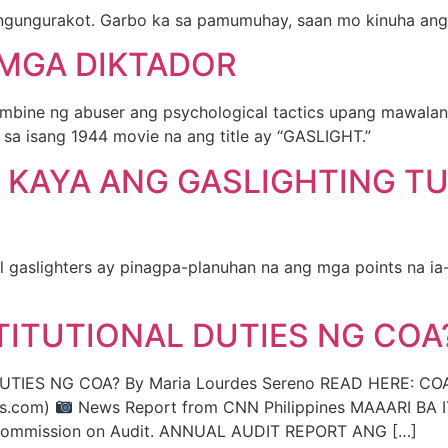
ngungurakot. Garbo ka sa pamumuhay, saan mo kinuha an
 MGA DIKTADOR
ombine ng abuser ang psychological tactics upang mawalan 
 sa isang 1944 movie na ang title ay “GASLIGHT.”
 KAYA ANG GASLIGHTING T
l gaslighters ay pinagpa-planuhan na ang mga points na ia-
ITUTIONAL DUTIES NG COA
S NG COA? By Maria Lourdes Sereno READ HERE: COA fla
es.com)
News Report from CNN Philippines MAAARI BA 
ng Commission on Audit. ANNUAL AUDIT REPORT ANG […]