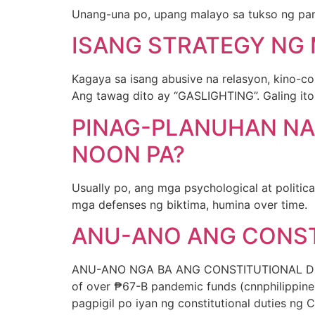
Unang-una po, upang malayo sa tukso ng pa
ISANG STRATEGY NG
Kagaya sa isang abusive na relasyon, kino-c
Ang tawag dito ay “GASLIGHTING”. Galing ito
PINAG-PLANUHAN NA
NOON PA?
Usually po, ang mga psychological at politica
mga defenses ng biktima, humina over time.
ANU-ANO ANG CONST
ANU-ANO NGA BA ANG CONSTITUTIONAL DUTIE
of over ₱67-B pandemic funds (cnnphilippin
pagpigil po iyan ng constitutional duties 