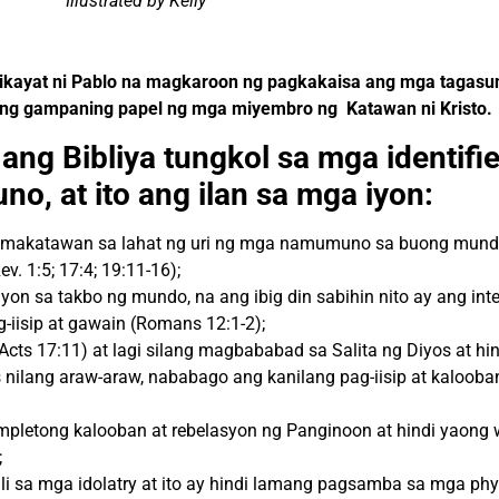
Illustrated by Kelly
nihikayat ni Pablo na magkaroon ng pagkakaisa ang mga tagas
ibang gampaning papel ng mga miyembro ng Katawan ni Kristo.
n ang
Bibliya
tungkol sa mga identifie
o, at ito ang ilan sa mga iyon:
umakatawan sa lahat ng uri ng mga namumuno sa buong mundo)
ev. 1:5; 17:4; 19:11-16);
yon sa takbo ng mundo, na ang ibig din sabihin nito ay ang int
isip at gawain (Romans 12:1-2);
cts 17:11) at lagi silang magbababad sa Salita ng Diyos at hin
s
nilang araw-araw, nababago ang kanilang pag-iisip at kalooba
mpletong kalooban at rebelasyon ng Panginoon
at hindi
yaong
;
 sa mga idolatry at ito ay hindi lamang pagsamba sa mga phy