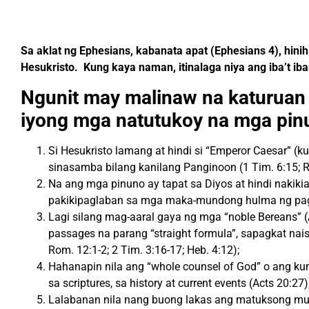
Sa aklat ng Ephesians, kabanata apat (Ephesians 4), hi
Hesukristo.
Kung kaya naman, itinalaga niya ang iba’t 
Ngunit may malinaw na katurua
iyong mga natutukoy na mga pinun
Si
Hesukristo
lamang at hindi si “Emperor Caesar”
(k
sinasamba bilang kanilang Panginoon
(1 Tim. 6:15; R
Na ang mga pinuno ay tapat sa Diyos at hindi nakikia
pakikipaglaban sa mga maka-mundong hulma ng pag-i
Lagi silang mag-aaral gaya ng mga “noble Bereans” (A
passages na parang “straight formula”,
sapagkat
nai
Rom. 12:1-2; 2 Tim. 3:16-17; Heb. 4:12);
Hahanapin nila ang “whole counsel of God”
o ang ku
sa scriptures, sa history at current events (Acts 20:27)
Lalabanan nila nang buong lakas ang matuksong muli