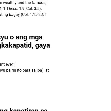
the wealthy and the famous;
 1 Thess. 1:9; Col. 3:5);
t ng bagay (Col. 1:15-23; 1
syu o ang mga
kakapatid, gaya
nt ever”;
syu
pa rin ito para sa iba), at
ng kapatiran sa