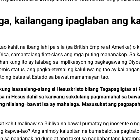
ga, kailangang ipaglaban ang k
ao kahit na ibang lahi pa sila (sa British Empire at Amerika) o
k
frica, samantalang first-class ang mga puting mananakop. Sa k
han kung ito ay lalabag sa implikasyon ng pagkagawa ng Diyos
nomic status, ang pagka-eternal ng
kaluluwa
ng tao ay kailangan
to ng batas at Estado sa
bawat
mamamayan
tao.
kung isasaalang-alang si
Hesuskristo
bilang Tagapagligtas at 
a ni Hesus dahil sa kanyang sukdulang pagmamahal sa bawat
 ng nilalang–
bawat isa ay mahalaga
. Masusukat ang pagpapah
t kahit malinaw sa Bibliya na bawal pumatay ng inosente o ng
ng kapwa-
tao
? Ang animo’y kalupitan na bumabalot sa pagtrat
atin sa pagdanak ng dugo at
ang takot sa
nagbabantang karampa