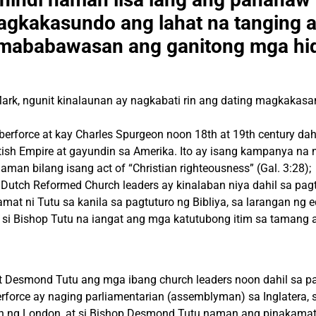
agkakasundo ang lahat na tanging a
 mababawasan ang ganitong mga hid
Mark, ngunit kinalaunan ay nagkabati rin ang dating magkakasa
berforce at kay Charles Spurgeon noon 18th at 19th
century
dah
tish
Empire
at
gayundin
sa
Amerika. Ito ay isang kampanya na 
naman bilang isang
act of “Christian righteousness” (Gal. 3:28);
utch Reformed Church leaders ay kinalaban niya dahil sa pagt
mat ni Tutu sa kanila sa pagtuturo ng Bibliya, sa
larangan ng e
si Bishop Tutu na iangat ang mga katutubong itim sa tamang an
 at Desmond Tutu ang mga ibang church leaders noon dahil sa
p
erforce ay naging parliamentarian (assemblyman) sa Inglatera, 
rch ng London, at si Bishop Desmond Tutu naman ang pinakamat