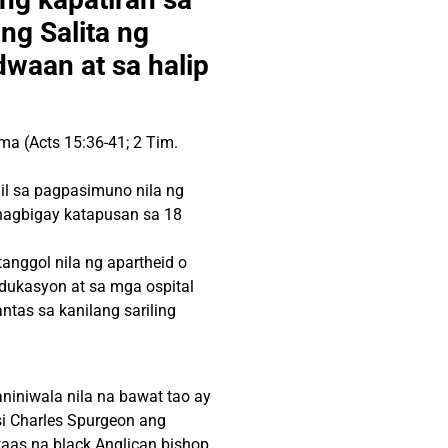
ng Salita ng
waan at sa halip
ma (Acts 15:36-41; 2 Tim.
il sa pagpasimuno nila ng
nagbigay katapusan sa 18
anggol nila ng apartheid o
dukasyon at sa mga ospital
tas sa kanilang sariling
aniniwala
nila na bawat tao ay
si Charles Spurgeon ang
aas na black Anglican bishop