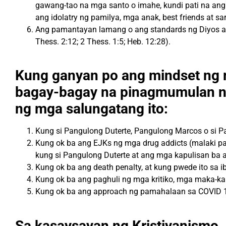
gawang-tao na mga santo o imahe, kundi pati na ang 
ang idolatry ng pamilya, mga anak, best friends at sar
Ang pamantayan lamang o ang standards ng Diyos ang
Thess. 2:12; 2 Thess. 1:5; Heb. 12:28).
Kung ganyan po ang mindset ng m
bagay-bagay na pinagmumulan n
ng mga salungatang ito:
Kung si Pangulong Duterte, Pangulong Marcos o si P
Kung ok ba ang EJKs ng
mga
drug addicts (malaki p
kung si Pangulong Duterte at
ang mga
kapulisan
ba
a
Kung ok ba ang death penalty,
at kung pwede ito sa ib
Kung ok ba ang paghuli ng mga kritiko, mga maka-ka
Kung ok ba ang approach ng pamahalaan sa COVID
Sa kasaysayan ng Kristiyanismo, 