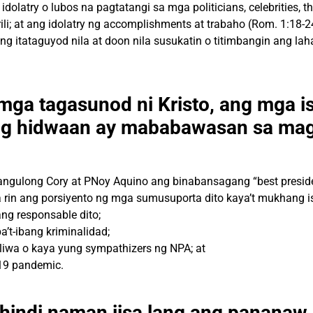
idolatry o lubos na pagtatangi sa
mga politicians, celebrities, 
ili; at ang idolatry ng accomplishments at trabaho (Rom. 1:18-24;
 itataguyod nila at doon nila susukatin o titimbangin
ang laha
ga tagasunod ni Kristo, ang mga i
g hidwaan ay mababawasan sa mag
angulong Cory at PNoy Aquino ang binabansagang “best preside
a rin ang
porsiyento ng mga
sumusuporta dito kaya’t mukhang
i
ng responsable dito;
a’t-ibang kriminalidad;
liwa o kaya yung sympathizers ng NPA; at
 19
pandemic.
hindi naman iisa lang ang pananaw 