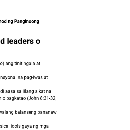
unod ng Panginoong
d leaders o
 ang tinitingala at
ensyonal na pag-iwas at
di aasa sa iilang
sikat
na
n o pagkatao (John 8:31-32;
walang
balanseng
pananaw
sical idols gaya ng mga