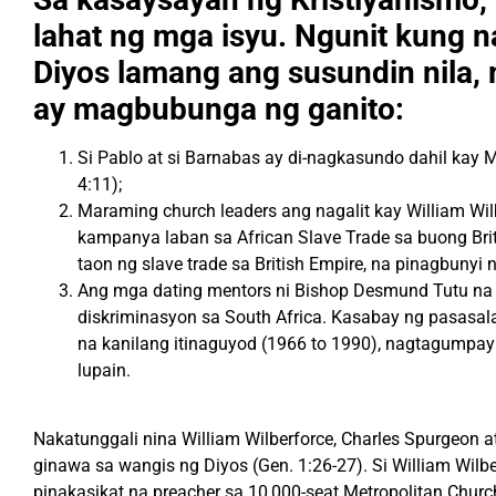
lahat ng mga isyu. Ngunit kung n
Diyos lamang ang susundin nila,
ay magbubunga ng ganito:
Si Pablo at si Barnabas ay di-nagkasundo dahil kay 
4:11);
Maraming
church leaders ang nagalit kay
William Wil
kampanya laban sa African
Slave Trade
sa buong Bri
taon ng slave
trade sa British Empire,
na pinagbunyi 
Ang mga dating mentors ni Bishop Desmund Tutu na D
diskriminasyon
sa South
Africa. Kas
abay ng pasasala
na kanilang itinaguyod (1966 to 1990), nagtagumpay 
lupain.
Nakatunggali nina William Wilberforce, Charles Spurgeon
ginawa sa wangis ng Diyos (Gen. 1:26-27). Si William Wilb
pinakasikat na preacher sa 10,000-seat Metropolitan Chu