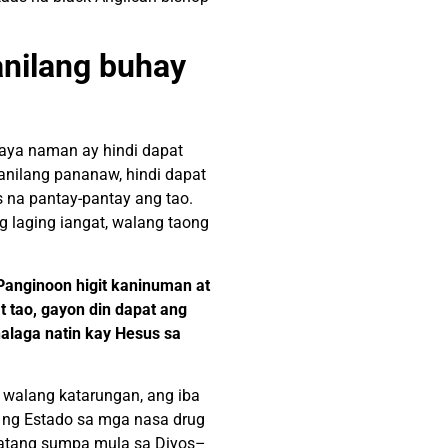
anilang buhay
aya naman ay
hindi dapat
anilang pananaw, hindi dapat
 na pantay-pantay ang tao.
g laging iangat, walang taong
Panginoon higit
kaninuman at
 tao, gayon din dapat ang
alaga natin kay Hesus sa
 walang katarungan, ang iba
o ng Estado sa mga nasa drug
tang sumpa mula sa Diyos–