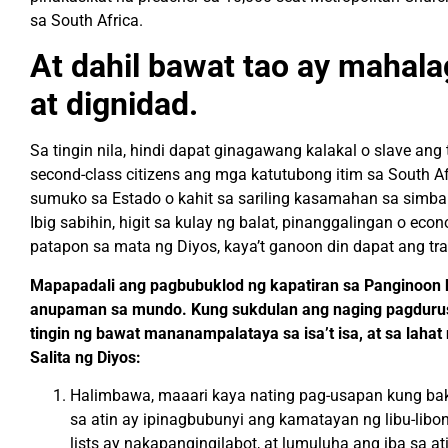
sa South Africa.
At dahil bawat tao ay mahala
at dignidad.
Sa tingin nila, hindi dapat ginagawang kalakal o slave ang t
second-class citizens ang mga katutubong itim sa South A
sumuko
sa Estado o kahit sa sariling kasamahan sa simba
Ibig sabihin, higit sa kulay ng balat, pinanggalingan o eco
patapon sa mata ng Diyos, kaya’t ganoon din dapat ang tra
Mapapadali ang pagbubuklod ng
kapatiran
sa Panginoon 
anupaman sa mundo.
Kung sukdulan ang naging pagdurus
tingin ng bawat mananampalataya sa isa’t isa, at sa lahat
Salita ng Diyos:
Halimbawa, maaari kaya nating pag-usapan kung baki
sa atin ay ipinagbubunyi ang kamatayan ng libu-libo
lists ay nakapangingilabot, at lumuluha ang iba sa 