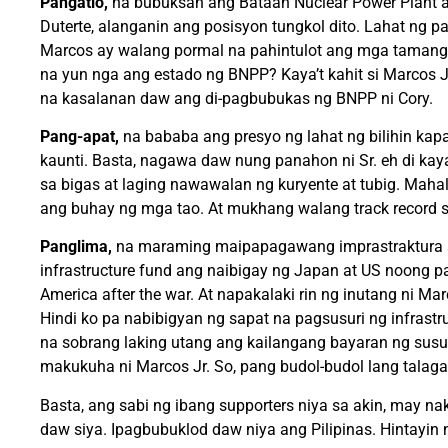
Pangatlo,
na bubuksan ang Bataan Nuclear Power Plant at 
Duterte, alanganin ang posisyon tungkol dito. Lahat ng p
Marcos ay walang pormal na pahintulot ang mga tamang a
na yun nga ang estado ng BNPP? Kaya’t kahit si Marcos J
na kasalanan daw ang di-pagbubukas ng BNPP ni Cory.
Pang-apat,
na bababa ang presyo ng lahat ng bilihin kapa
kaunti. Basta, nagawa daw nung panahon ni Sr. eh di kay
sa bigas at laging nawawalan ng kuryente at tubig. Maha
ang buhay ng mga tao. At mukhang walang track record si
Panglima,
na maraming maipapagawang imprastraktura si 
infrastructure fund ang naibigay ng Japan at US noong p
America after the war. At napakalaki rin ng inutang ni
Hindi ko pa nabibigyan ng sapat na pagsusuri ng infrastr
na sobrang laking utang ang kailangang bayaran ng susu
makukuha ni Marcos Jr. So, pang budol-budol lang talaga
Basta, ang sabi ng ibang supporters niya sa akin, may na
daw siya. Ipagbubuklod daw niya ang Pilipinas. Hintayin