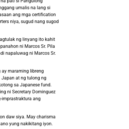
 na pati si Pangulong
anggang umalis na lang si
asaan ang mga certification
rters niya, sugud nang sugod
gtulak ng linyang ito kahit
 panahon ni Marcos Sr. Pila
ndi napaluwag ni Marcos Sr.
 ay maraming libreng
 Japan at ng tulong ng
okotong sa Japanese fund.
ning ni Secretary Dominguez
-imprastraktura ang
sion daw siya. May charisma
 ano yung nakikitang iyon.