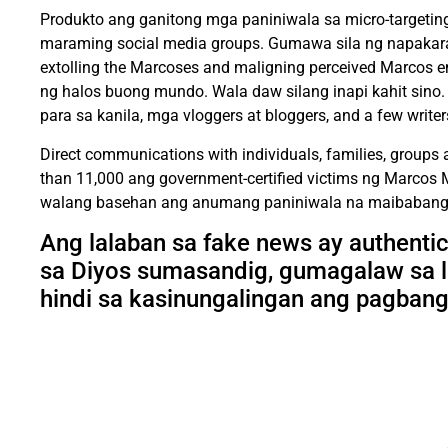
Produkto ang ganitong mga paniniwala sa micro-targeting
maraming social media groups. Gumawa sila ng napakara
extolling the Marcoses and maligning perceived Marco
ng halos buong mundo. Wala daw silang inapi kahit sino.
para sa kanila, mga vloggers at bloggers, and a few writer
Direct communications with individuals, families, group
than 11,000 ang government-certified victims ng Marcos M
walang basehan ang anumang paniniwala na maibabangon 
Ang lalaban sa fake news ay authentic
sa Diyos sumasandig, gumagalaw sa l
hindi sa kasinungalingan ang pagbango