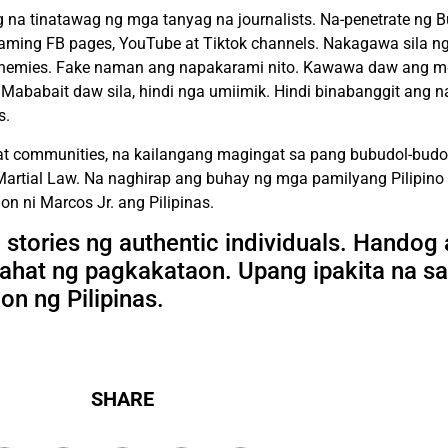
 na tinatawag ng mga tanyag na journalists. Na-penetrate ng 
ming FB pages, YouTube at Tiktok channels. Nakagawa sila ng
s enemies. Fake naman ang napakarami nito. Kawawa daw ang m
 Mababait daw sila, hindi nga umiimik. Hindi binabanggit ang 
s.
s at communities, na kailangang magingat sa pang bubudol-budo
artial Law. Na naghirap ang buhay ng mga pamilyang Pilipino s
ni Marcos Jr. ang Pilipinas.
 stories ng authentic individuals. Handog
ahat ng pagkakataon. Upang ipakita na sa
n ng Pilipinas.
SHARE