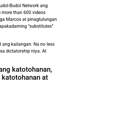
Budol-Budol Network ang
 more than 600 videos
ga Marcos at pinagtulungan
napakadaming “substitutes”
l ang kailangan. Na no less
a dictatorship niya. At
 ang katotohanan,
 katotohanan at