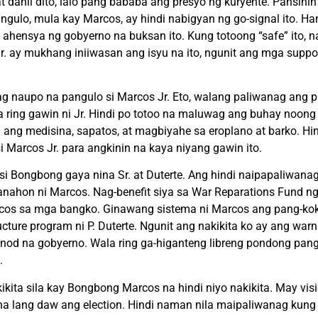
dahil dito, lalo pang bababa ang presyo ng kuryente. Pansinin
angulo, mula kay Marcos, ay hindi nabigyan ng go-signal ito. H
hensya ng gobyerno na buksan ito. Kung totoong “safe” ito, n
r. ay mukhang iniiwasan ang isyu na ito, ngunit ang mga suppo
g naupo na pangulo si Marcos Jr. Eto, walang paliwanag ang pa
a ring gawin ni Jr. Hindi po totoo na maluwag ang buhay noong
l ang medisina, sapatos, at magbiyahe sa eroplano at barko. Hi
 Marcos Jr. para angkinin na kaya niyang gawin ito.
Bongbong gaya nina Sr. at Duterte. Ang hindi naipapaliwanag
anahon ni Marcos. Nag-benefit siya sa War Reparations Fund ng
 Marcos sa mga bangko. Ginawang sistema ni Marcos ang pang-k
ucture program ni P. Duterte. Ngunit ang nakikita ko ay ang war
nod na gobyerno. Wala ring ga-higanteng libreng pondong pang
.
kikita sila kay Bongbong Marcos na hindi niyo nakikita. May vi
 na lang daw ang election. Hindi naman nila maipaliwanag kung