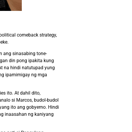
litical comeback strategy,
eke.
n ang sinasabing tone-
ngan din pong ipakita kung
t na hindi natutupad yung
 ang ipamimigay ng mga
ito. At dahil dito,
analo si Marcos, budol-budol
ang ito ang gobyerno. Hindi
 ng inaasahan ng kaniyang