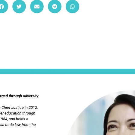
ullamcorper mattis, pulvinar dapibus leo.
orged through adversity.
 Chief Justice in 2012.
her education through
1984, and holds a
al trade law, from the