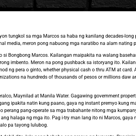
 tungkol sa mga Marcos sa haba ng kanilang decades-long po
ional media, meron pong nabuong mga naratibo na alam nating p
lo si Bongbong Marcos. Kailangan maipakita na walang baseha
urong imbento. Meron na pong pushback sa istoryang ito. Kaila
 ng pera o ginto, whether physical cash o thru ATM at card. A
nizations na hundreds of thousands of pesos or millions daw
o, Maynilad at Manila Water. Gagawing government properties 
ngang ipakita natin kung paano, gaya ng instant premyo kung m
 o perang pang-operate sa mga trabahante nitong mga kumpany
ng halaga ng mga ito. Pag i-try man lang ito ni Marcos, gaya
Lalo pa tayong lulubog.