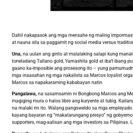
Dahil nakapasok ang mga mensahe ng maling impormasyon
at nauna sila sa paggamit ng social media versus tradit
Una,
na uulan ang ginto at malalaking salapi kung mana
toneladang Tallano gold, Yamashita gold at iba’t ibang p
gaano ka-imposible ang prosesong ito – yung pamumudmod
mga inaasahan ng mga nakalista sa Marcos loyalist orga
Marcos sa napakaraming kababayan natin.
Pangalawa,
na sasamsamin ni Bongbong Marcos ang Meralc
magiging mura o halos libre ang kuryente at tubig. Kaila
na malaki rin ito. Walang pangsweldo sa mga empleyado
kayang bayaran ng “makatarungang presyo” ng gobyerno a
supporters, mag-aalisan ang mga investors sa Pilipinas. 