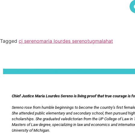
Tagged
cj sereno
maria lourdes sereno
tugmalahat
Lorem ipsum dolor sit amet, consectetur adipiscing elit. Ut elit tellus, luctus nec 
Chief Justice Maria Lourdes Sereno is living proof that true courage is f
Sereno rose from humble beginnings to become the country’s first female
She attended public elementary and secondary school, then pursued hig
scholarships. She graduated valedictorian from the UP College of Law in 
Masters of Law degree, specializing in law and economics and internation
University of Michigan.