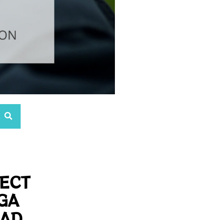
RECT
GA
DAD