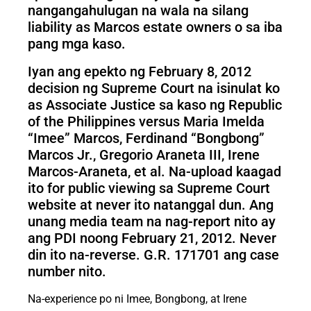
nangangahulugan na wala na silang
liability as Marcos estate owners o sa iba
pang mga kaso.
Iyan ang epekto ng February 8, 2012
decision ng Supreme Court na isinulat ko
as Associate Justice sa kaso ng Republic
of the Philippines versus Maria Imelda
“Imee” Marcos, Ferdinand “Bongbong”
Marcos Jr., Gregorio Araneta III, Irene
Marcos-Araneta, et al. Na-upload kaagad
ito for public viewing sa Supreme Court
website at never ito natanggal dun. Ang
unang media team na nag-report nito ay
ang PDI noong February 21, 2012. Never
din ito na-reverse. G.R. 171701 ang case
number nito.
Na-experience po ni Imee, Bongbong, at Irene