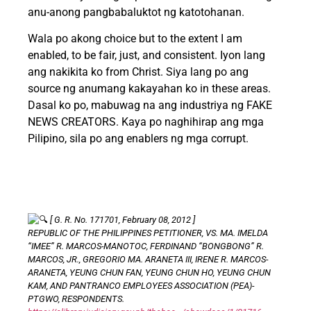
anu-anong pangbabaluktot ng katotohanan.
Wala po akong choice but to the extent I am
enabled, to be fair, just, and consistent. Iyon lang
ang nakikita ko from Christ. Siya lang po ang
source ng anumang kakayahan ko in these areas.
Dasal ko po, mabuwag na ang industriya ng FAKE
NEWS CREATORS. Kaya po naghihirap ang mga
Pilipino, sila po ang enablers ng mga corrupt.
[ G. R. No. 171701, February 08, 2012 ]
REPUBLIC OF THE PHILIPPINES PETITIONER, VS. MA. IMELDA
“IMEE” R. MARCOS-MANOTOC, FERDINAND “BONGBONG” R.
MARCOS, JR., GREGORIO MA. ARANETA III, IRENE R. MARCOS-
ARANETA, YEUNG CHUN FAN, YEUNG CHUN HO, YEUNG CHUN
KAM, AND PANTRANCO EMPLOYEES ASSOCIATION (PEA)-
PTGWO, RESPONDENTS.