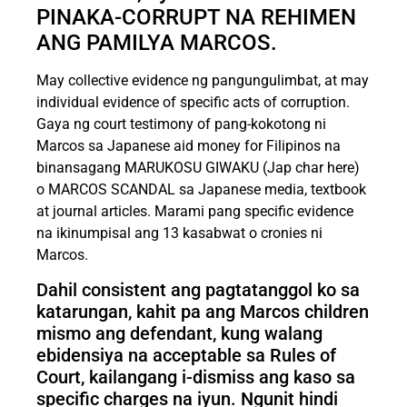
PINAKA-CORRUPT NA REHIMEN
ANG PAMILYA MARCOS.
May collective evidence ng pangungulimbat, at may
individual evidence of specific acts of corruption.
Gaya ng court testimony of pang-kokotong ni
Marcos sa Japanese aid money for Filipinos na
binansagang MARUKOSU GIWAKU (Jap char here)
o MARCOS SCANDAL sa Japanese media, textbook
at journal articles. Marami pang specific evidence
na ikinumpisal ang 13 kasabwat o cronies ni
Marcos.
Dahil consistent ang pagtatanggol ko sa
katarungan, kahit pa ang Marcos children
mismo ang defendant, kung walang
ebidensiya na acceptable sa Rules of
Court, kailangang i-dismiss ang kaso sa
specific charges na iyun. Ngunit hindi