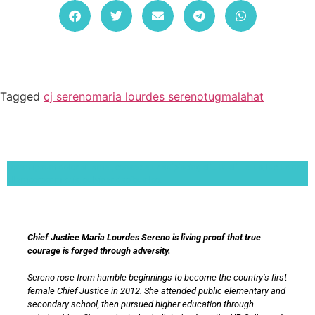
Tagged
cj sereno
maria lourdes sereno
tugmalahat
Lorem ipsum dolor sit amet, consectetur adipiscing elit. Ut elit tellus, luctus nec
ullamcorper mattis, pulvinar dapibus leo.
Chief Justice Maria Lourdes Sereno is living proof that true
courage is forged through adversity.
Sereno rose from humble beginnings to become the country’s first
female Chief Justice in 2012. She attended public elementary and
secondary school, then pursued higher education through