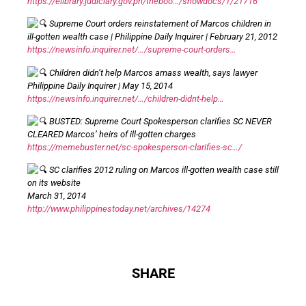
https://elibrary.judiciary.gov.ph/theboo…/showdocs/1/21716
Supreme Court orders reinstatement of Marcos children in
ill-gotten wealth case | Philippine Daily Inquirer | February 21, 2012
https://newsinfo.inquirer.net/…/supreme-court-orders…
Children didn’t help Marcos amass wealth, says lawyer
Philippine Daily Inquirer | May 15, 2014
https://newsinfo.inquirer.net/…/children-didnt-help…
BUSTED: Supreme Court Spokesperson clarifies SC NEVER
CLEARED Marcos’ heirs of ill-gotten charges
https://memebuster.net/sc-spokesperson-clarifies-sc…/
SC clarifies 2012 ruling on Marcos ill-gotten wealth case still
on its website
March 31, 2014
http://www.philippinestoday.net/archives/14274
SHARE