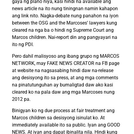
gaya ng plano niya, kasi hindi na available ang
news article na ito nung tiningnan namin kahapon
ang link nito. Nagka-debate nung panahon na iyon
between the OSG and the Marcoses’ lawyers kung
cleared na nga ba o hindi ng Supreme Court ang
Marcos children. Nai-report din ang pangyayari na
ito ng PDI.
Pero dahil malisyoso ang ibang grupo ng MARCOS
NETWORK, may FAKE NEWS CREATOR na FB page
at website na nagsasabing hindi daw na-release
ang desisyong ito sa press, at ang mga comments
na pinatutunguhan ay bumaligtad daw ako kasi
cleared ko na pala daw ang mga Marcoses nung
2012 pa.
Binigyan ko ng due process at fair treatment ang
Marcos children sa desisyong isinulat ko. At
immediately available ito sa public. Iyan ang GOOD
NEWS. At iyan ang dapat ibinalita nila. Hindi kung