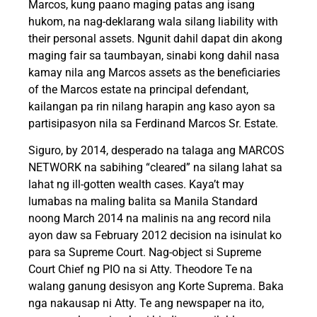
Marcos, kung paano maging patas ang isang
hukom, na nag-deklarang wala silang liability with
their personal assets. Ngunit dahil dapat din akong
maging fair sa taumbayan, sinabi kong dahil nasa
kamay nila ang Marcos assets as the beneficiaries
of the Marcos estate na principal defendant,
kailangan pa rin nilang harapin ang kaso ayon sa
partisipasyon nila sa Ferdinand Marcos Sr. Estate.
Siguro, by 2014, desperado na talaga ang MARCOS
NETWORK na sabihing “cleared” na silang lahat sa
lahat ng ill-gotten wealth cases. Kaya’t may
lumabas na maling balita sa Manila Standard
noong March 2014 na malinis na ang record nila
ayon daw sa February 2012 decision na isinulat ko
para sa Supreme Court. Nag-object si Supreme
Court Chief ng PIO na si Atty. Theodore Te na
walang ganung desisyon ang Korte Suprema. Baka
nga nakausap ni Atty. Te ang newspaper na ito,