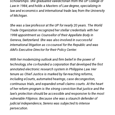
scholarships. She graduated valedictorian from the UP College of
Law in 1984, and holds a Masters of Law degree, specializing in
law and economics and international trade law, from the University
of Michigan.
She was a law professor at the UP for nearly 20 years. The World
Trade Organization recognized her stellar credentials with her
1998 appointment as Counsellor of their Appellate Body in
Geneva, Switzerland. She was also involved in successful
international litigation as co-counsel for the Republic and was
AIM’s Executive Director for their Policy Center.
With her modernizing outlook and firm belief in the power of
technology, she co-founded a corporation that developed the first
annotated electronic research system in Philippine Law. Her
tenure as Chief Justice is marked by far-reaching reforms,
including eCourts, automated hearings, case decongestion,
continuous trials, and expanded small claims courts. At the heart
of her reform program is the strong conviction that justice and the
law’s protection should be accessible and responsive to the most
vulnerable Filipinos. Because she was a staunch defender of
judicial independence, Sereno was subjected to intense
persecution.