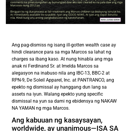
Ang pag-dismiss ng isang ill-gotten wealth case ay
hindi clearance para sa mga Marcos sa lahat ng
charges sa ibang kaso. At nung hinabla ang mga
anak ni Ferdinand Sr. at Imelda Marcos sa
alegasyon na inabuso nila ang IBC-13, BBC-2 at
RPN-9, De Soleil Apparel, Inc. at PANTRANCO, ang
epekto ng dismissal ay hanggang dun lang sa
assets na iyun. Walang epekto yung specific
dismissal na yun sa dami ng ebidensya ng NAKAW
NA YAMAN ng mga Marcos.
Ang kabuuan ng kasaysayan,
worldwide, ay unanimous—ISA SA